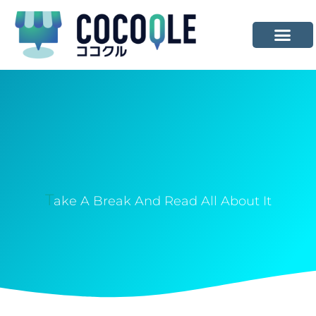
T
Ake A Break And Read All About It