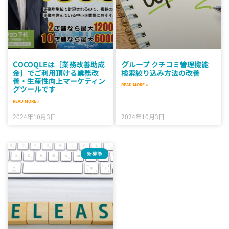
COCOQLEは［業務改善助成
グループ クチコミ管理機能
金］でご利用頂ける業務改
検索絞り込み方法の改善
善・生産性向上マーケティン
READ MORE »
グツールです
READ MORE »
2024年10月3日
2024年10月3日
新機能